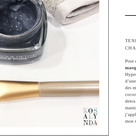
TEN
CHA
Pour 
masq
Hyper
d’une
des m
cocoo
detox
manic
j’app
mon v