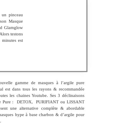
 un pinceau
c son Masque
mud Glamglow
Alors testons
 minutes est
ouvelle gamme de masques à l’argile pure
al est dans tous les rayons & recommandée
outes les chaines Youtube. Ses 3 déclinaisons
le Pure : DETOX, PURIFIANT ou LISSANT
sent une alternative complète & abordable
asques hype à base charbon & d’argile pour
.