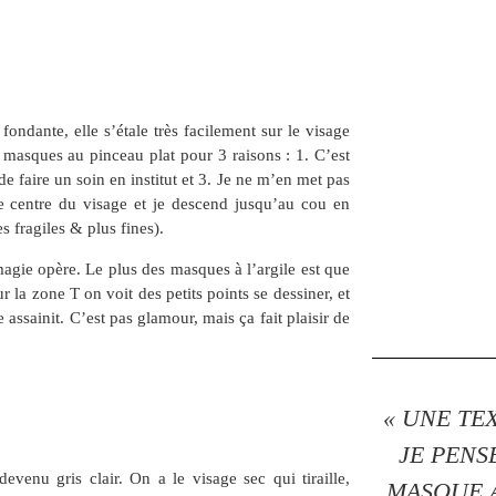
 fondante, elle s’étale très facilement sur le visage
masques au pinceau plat pour 3 raisons : 1. C’est
 faire un soin en institut et 3. Je ne m’en met pas
e centre du visage et je descend jusqu’au cou en
s fragiles & plus fines).
agie opère. Le plus des masques à l’argile est que
Sur la zone T on voit des petits points se dessiner, et
 assainit. C’est pas glamour, mais ça fait plaisir de
« UNE T
JE PENS
venu gris clair. On a le visage sec qui tiraille,
MASQUE 