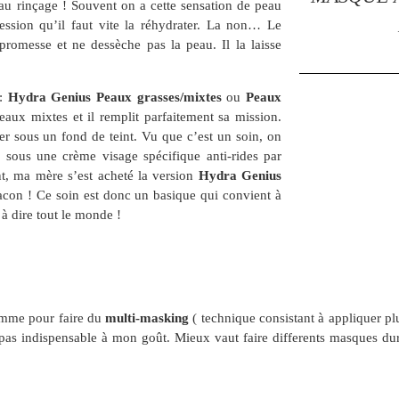
 au rinçage ! Souvent on a cette sensation de peau
ression qu’il faut vite la réhydrater. La non… Le
promesse et ne dessèche pas la peau. Il la laisse
 :
Hydra Genius Peaux grasses/mixtes
ou
Peaux
peaux mixtes et il remplit parfaitement sa mission.
r sous un fond de teint. Vu que c’est un soin, on
ous une crème visage spécifique anti-rides par
, ma mère s’est acheté la version
Hydra Genius
con ! Ce soin est donc un basique qui convient à
à dire tout le monde !
gamme pour faire du
multi-masking
( technique consistant à appliquer pl
pas indispensable à mon goût. Mieux vaut faire differents masques dur