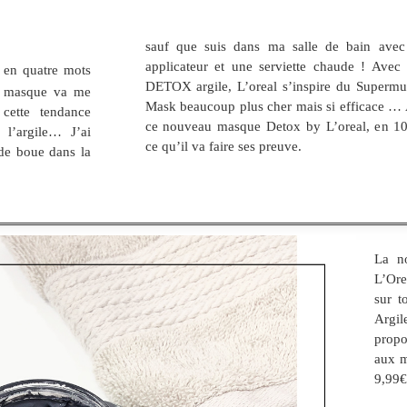
sauf que suis dans ma salle de bain avec
applicateur et une serviette chaude ! Ave
 en quatre mots
DETOX argile, L’oreal s’inspire du Super
u masque va me
Mask beaucoup plus cher mais si efficace … 
 cette tendance
ce nouveau masque Detox by L’oreal, en 10
 l’argile… J’ai
ce qu’il va faire ses preuve.
 de boue dans la
La n
L’Ore
sur t
Argi
propo
aux m
9,99€