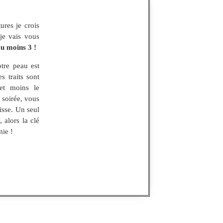
ures je crois
je vais vous
au moins 3 !
otre peau est
s traits sont
et moins le
 soirée, vous
isse. Un seul
 alors la clé
mie !