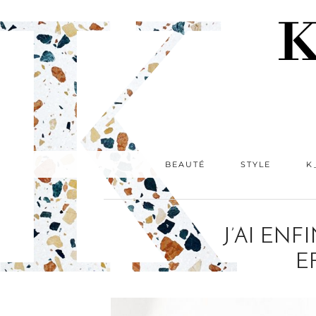
BEAUTÉ
STYLE
K
J’AI EN
E