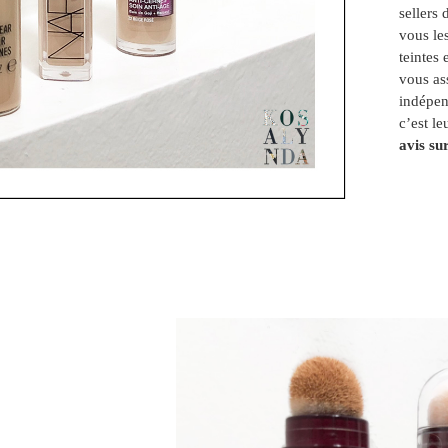
sellers 
vous le
teintes 
vous ass
indépen
c’est le
avis su