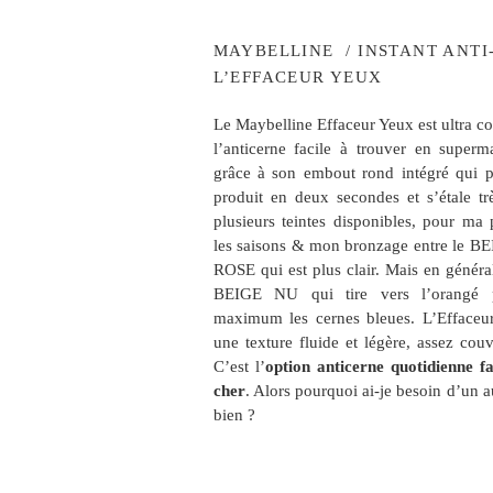
MAYBELLINE / INSTANT ANTI
L’EFFACEUR YEUX
Le Maybelline Effaceur Yeux est ultra con
l’anticerne facile à trouver en superma
grâce à son embout rond intégré qui p
produit en deux secondes et s’étale trè
plusieurs teintes disponibles, pour ma 
les saisons & mon bronzage entre le 
ROSE qui est plus clair. Mais en générale
BEIGE NU qui tire vers l’orangé 
maximum les cernes bleues. L’Effaceu
une texture fluide et légère, assez cou
C’est l’
option anticerne quotidienne f
cher
. Alors pourquoi ai-je besoin d’un aut
bien ?