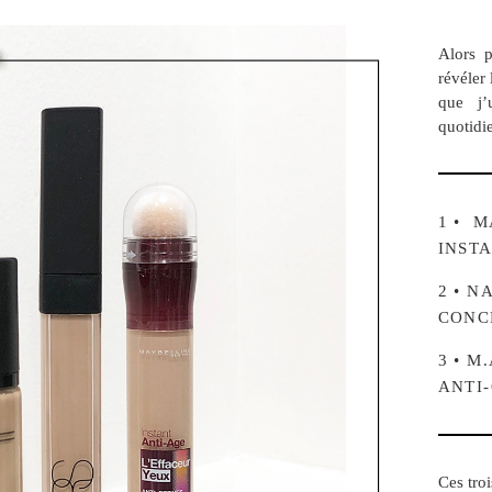
Alors 
révéler 
que j’
quotidi
1 • M
INST
2 • N
CONC
3 • 
ANTI
Ces tro