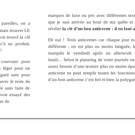
marques de luxe ou pro avec différentes text
que je suis arrivée au bout de ma quête et 
 pareilles, on a
révéler
la clé d’un bon anticerne : il en faut 
jamais trouver LE
ir trouvé la clé
Eh oui ! Trois anticernes car chaque jour n
u’à un produit.
différente ; on est plus ou moins fatiguée, le
 !
marqués le vendredi après un afterwork 
lundi… Selon le planning de votre journée ou
 couvrant pour
aurez besoin d’une texture plus ou moins épa
z léger pour un
anticerne ne peut remplir toutes les fonctions,
regard sans pour
d’un bon anticerne c’est bel et bien la polyga
 avec le reste du
ée sans faire de
avoir essayé des
es de