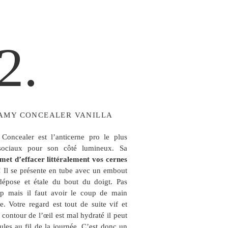
2.
EAMY CONCEALER VANILLA
ncealer est l’anticerne pro le plus
ociaux pour son côté lumineux. Sa
met d’effacer littéralement vos cernes
! Il se présente en tube avec un embout
épose et étale du bout du doigt. Pas
p mais il faut avoir le coup de main
e. Votre regard est tout de suite vif et
e contour de l’œil est mal hydraté il peut
dules au fil de la journée. C’est donc un