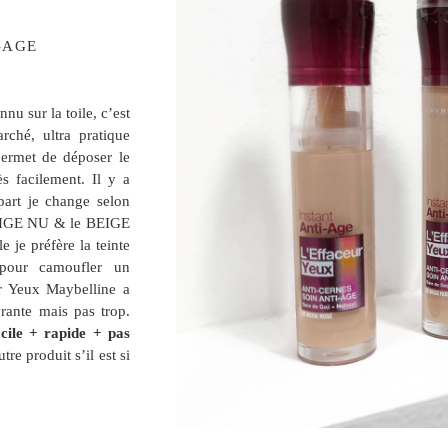
-AGE
nu sur la toile, c’est
rché, ultra pratique
ermet de déposer le
s facilement. Il y a
part je change selon
BEIGE NU & le BEIGE
 je préfère la teinte
pour camoufler un
r Yeux Maybelline a
vrante mais pas trop.
acile + rapide + pas
re produit s’il est si